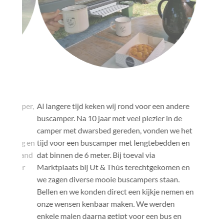
"
"
 camper,
Al langere tijd keken wij rond voor een andere
Al enige
buscamper. Na 10 jaar met veel plezier in de
gaan “ca
 Een
camper met dwarsbed gereden, vonden we het
wens om 
eting en
tijd voor een buscamper met lengtebedden en
realiser
erstand
dat binnen de 6 meter. Bij toeval via
diverse 
. Zeer
Marktplaats bij Ut & Thús terechtgekomen en
campers 
we zagen diverse mooie buscampers staan.
te koop 
Bellen en we konden direct een kijkje nemen en
was snel
onze wensen kenbaar maken. We werden
Jelle en
enkele malen daarna getipt voor een bus en
stoutste