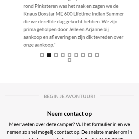
rond Pinksteren was het raak en zagen we de
Jelle en
Knaus Boxstar ME 600 Lifetime Indian Summer
mede ges
die we dezelfde dag gekocht hebben. We zijn
fotoalbu
prima geholpen door Jelle en Arjanne bij
heeft on
aankoop en aflevering en zijn dik tevreden over
over te 
onze aankoop."
camper o
instruct
naar hui
tweede t
hopen we
maken nu
wat open
BEGIN JE AVONTUUR!
hoe hele
hopen no
Neem contact op
Carado c
Meer weten over deze camper? Vul het formulier in en we
nemen zo snel mogelijk contact op. De snelste manier om in