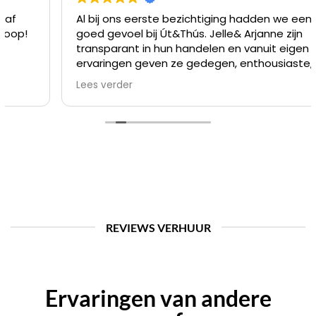
Al bij ons eerste bezichtiging hadden we een
goed gevoel bij Út&Thús. Jelle& Arjanne zijn
transparant in hun handelen en vanuit eigen
ervaringen geven ze gedegen, enthousiaste,
maar ook eerlijke adviezen. De eerste keer zat
Lees verder
onze ideale camper er gewoon nog niet tussen.
Een paar weken daarna echter wél! Wij gingen al
vlot na de aankoop op vakantie, maar dankzij de
efficiënte, prettige en laagdrempelige
communicatie verliep alles moeiteloos en
genieten we van onze droomcamper. “Swalkje
sûnder tiid, as de camper wer de dyk út giet”.
REVIEWS VERHUUR
Ervaringen van andere