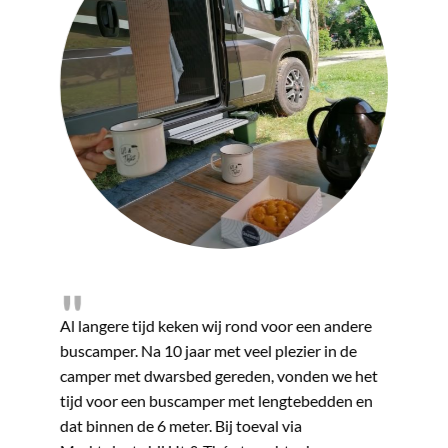
"
"
 camper,
Al langere tijd keken wij rond voor een andere
Al enige
buscamper. Na 10 jaar met veel plezier in de
gaan “ca
 Een
camper met dwarsbed gereden, vonden we het
wens om 
eting en
tijd voor een buscamper met lengtebedden en
realiser
erstand
dat binnen de 6 meter. Bij toeval via
diverse 