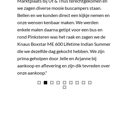
. Zeer
Marktplaats bij Ut & Thús terechtgekomen en
campers 
we zagen diverse mooie buscampers staan.
te koop 
Bellen en we konden direct een kijkje nemen en
was snel
onze wensen kenbaar maken. We werden
Jelle en
enkele malen daarna getipt voor een bus en
stoutste
rond Pinksteren was het raak en zagen we de
Jelle en
Knaus Boxstar ME 600 Lifetime Indian Summer
mede ges
die we dezelfde dag gekocht hebben. We zijn
fotoalbu
prima geholpen door Jelle en Arjanne bij
heeft on
aankoop en aflevering en zijn dik tevreden over
over te 
onze aankoop."
camper o
instruct
naar hui
tweede t
hopen we
maken nu
wat open
hoe hele