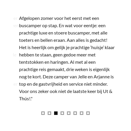
"
"
n camper
Afgelopen zomer voor het eerst met een
Nadat we
ebben een
buscamper op stap. En wat voor eentje: een
een bus
 goed
prachtige luxe en stoere buscamper, met alle
‘dwarsbe
 klein
toeters en bellen eraan. Aan alles is gedacht!
een camp
tzorgd
Het is heerlijk om gelijk je prachtige ‘huisje’ klaar
uit Rypt
me en de
hebben te staan, geen gedoe meer met
de campe
nne
tentstokken en haringen. Al met al een
lang ben 
ken en
prachtige reis gemaakt, drie weken is eigenlijk
een camp
én
nog te kort. Deze camper van Jelle en Arjanne is
een week
aan zeker
top en de gastvrijheid en service niet minder.
moesten 
Voor ons zeker ook niet de laatste keer bij Ut &
deze cam
Thús!."
prachtig
ons was 
bevallen 
goed ges
de laatst