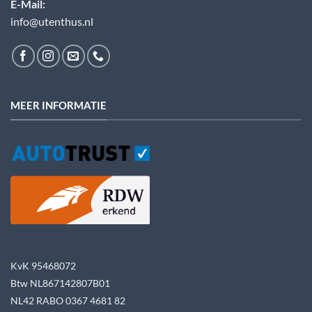
E-Mail:
info@utenthus.nl
MEER INFORMATIE
KvK 95468072
Btw NL867142807B01
NL42 RABO 0367 4681 82