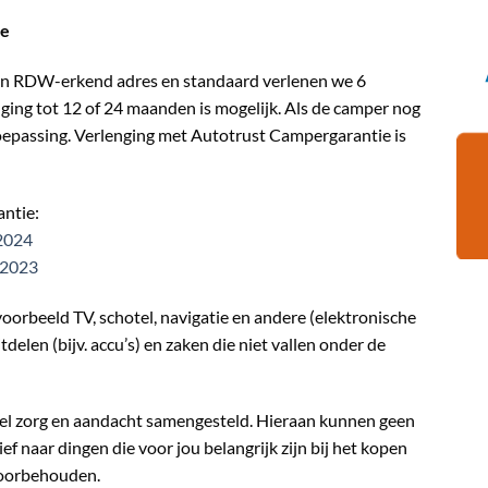
ie
een RDW-erkend adres en standaard verlenen we 6
ng tot 12 of 24 maanden is mogelijk. Als de camper nog
 toepassing. Verlenging met Autotrust Campergarantie is
ntie:
-2024
-2023
voorbeeld TV, schotel, navigatie en andere (elektronische
tdelen (bijv. accu’s) en zaken die niet vallen onder de
eel zorg en aandacht samengesteld. Hieraan kunnen geen
f naar dingen die voor jou belangrijk zijn bij het kopen
voorbehouden.