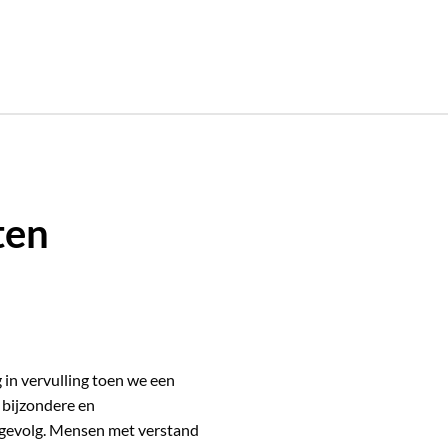
ten
amper. Na 10 jaar met veel
 we het tijd voor een buscamper
al via Marktplaats bij Ut & Thús