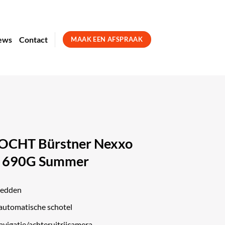
ews
Contact
MAAK EEN AFSPRAAK
CHT Bürstner Nexxo
t 690G Summer
bedden
automatische schotel
avigatie/achteruitrijcamera