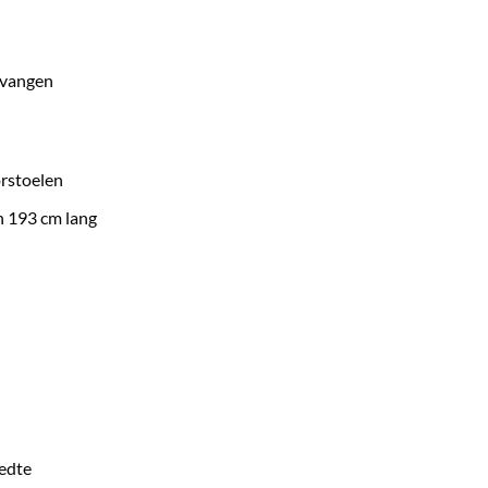
rvangen
orstoelen
 193 cm lang
eedte