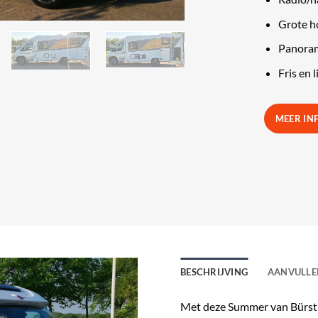
Grote h
Panora
Fris en l
MEER IN
BESCHRIJVING
AANVULLE
Met deze Summer van Bürstner