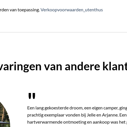
rden van toepassing.
Verkoopvoorwaarden_utenthus
varingen van andere klan
"
Al langere tijd keken wij rond voor een andere busc
plezier in de camper met dwarsbed gereden, vonden
met lengtebedden en dat binnen de 6 meter. Bij toev