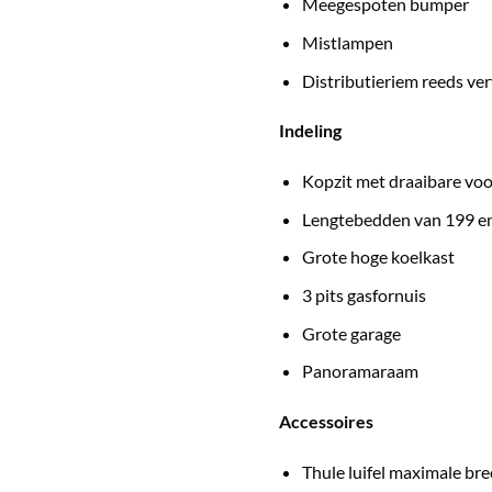
Meegespoten bumper
Mistlampen
Distributieriem reeds ve
Indeling
Kopzit met draaibare vo
Lengtebedden van 199 en
Grote hoge koelkast
3 pits gasfornuis
Grote garage
Panoramaraam
Accessoires
Thule luifel maximale br