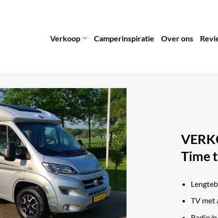
Verkoop
Camperinspiratie
Over ons
Revi
VERKO
Time 
Lengte
TV met 
Radio/n