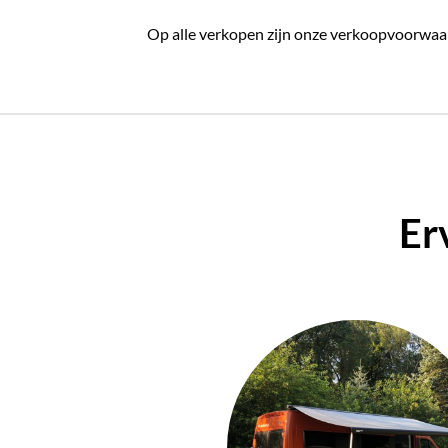
Op alle verkopen zijn onze verkoopvoorwaa
Er
g in vervulling toen we een
n bijzondere en
 gevolg. Mensen met verstand