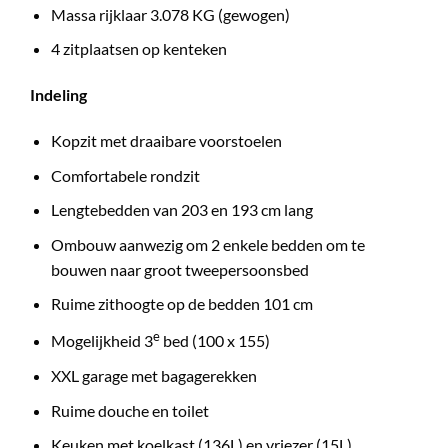
Massa rijklaar 3.078 KG (gewogen)
4 zitplaatsen op kenteken
Indeling
Kopzit met draaibare voorstoelen
Comfortabele rondzit
Lengtebedden van 203 en 193 cm lang
Ombouw aanwezig om 2 enkele bedden om te
bouwen naar groot tweepersoonsbed
Ruime zithoogte op de bedden 101 cm
e
Mogelijkheid 3
bed (100 x 155)
XXL garage met bagagerekken
Ruime douche en toilet
Keuken met koelkast (136L) en vriezer (15L)