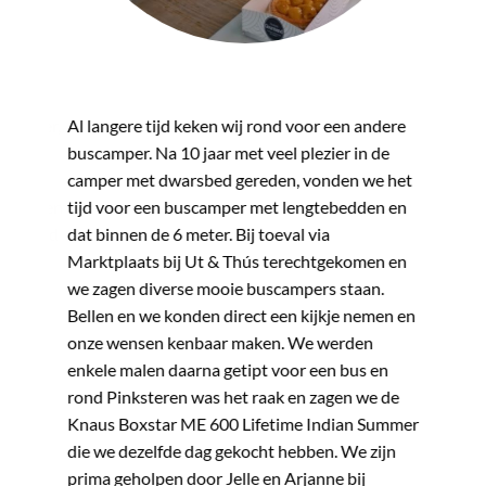
"
"
 camper,
Al langere tijd keken wij rond voor een andere
Al enige
buscamper. Na 10 jaar met veel plezier in de
gaan “ca
 Een
camper met dwarsbed gereden, vonden we het
wens om 
eting en
tijd voor een buscamper met lengtebedden en
realiser
erstand
dat binnen de 6 meter. Bij toeval via
diverse 
. Zeer
Marktplaats bij Ut & Thús terechtgekomen en
campers 
we zagen diverse mooie buscampers staan.
te koop 
Bellen en we konden direct een kijkje nemen en
was snel
onze wensen kenbaar maken. We werden
Jelle en
enkele malen daarna getipt voor een bus en
stoutste
rond Pinksteren was het raak en zagen we de
Jelle en
Knaus Boxstar ME 600 Lifetime Indian Summer
mede ges
die we dezelfde dag gekocht hebben. We zijn
fotoalbu
prima geholpen door Jelle en Arjanne bij
heeft on