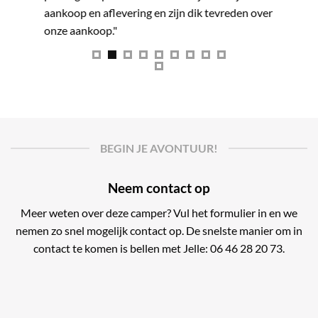
aankoop en aflevering en zijn dik tevreden over
over te 
onze aankoop."
camper o
instruct
naar hui
tweede t
hopen we
maken nu
wat open
BEGIN JE AVONTUUR!
hoe hele
hopen no
Neem contact op
Carado c
Meer weten over deze camper? Vul het formulier in en we
nemen zo snel mogelijk contact op. De snelste manier om in
contact te komen is bellen met Jelle: 06 46 28 20 73.