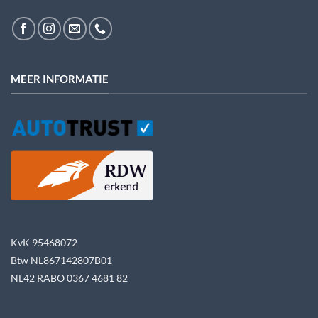
MEER INFORMATIE
KvK 95468072
Btw NL867142807B01
NL42 RABO 0367 4681 82