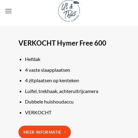
Ga
naar
inhoud
VERKOCHT Hymer Free 600
Hefdak
4 vaste slaapplaatsen
4 zitplaatsen op kenteken
Luifel, trekhaak, achteruitrijcamera
Dubbele huishoudaccu
VERKOCHT
MEER INFORMATIE