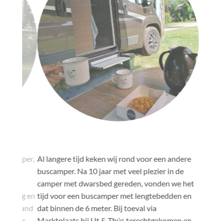
"
"
 camper,
Al langere tijd keken wij rond voor een andere
Al enige
buscamper. Na 10 jaar met veel plezier in de
gaan “ca
 Een
camper met dwarsbed gereden, vonden we het
wens om 
eting en
tijd voor een buscamper met lengtebedden en
realiser
erstand
dat binnen de 6 meter. Bij toeval via
diverse 
. Zeer
Marktplaats bij Ut & Thús terechtgekomen en
campers 