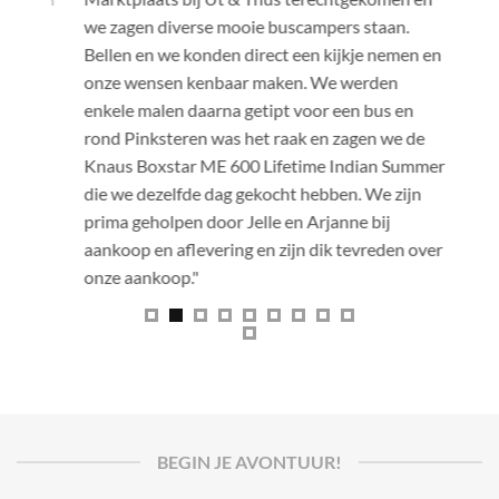
we zagen diverse mooie buscampers staan.
te koop 
Bellen en we konden direct een kijkje nemen en
was snel
onze wensen kenbaar maken. We werden
Jelle en
enkele malen daarna getipt voor een bus en
stoutste
rond Pinksteren was het raak en zagen we de
Jelle en
Knaus Boxstar ME 600 Lifetime Indian Summer
mede ges
die we dezelfde dag gekocht hebben. We zijn
fotoalbu
prima geholpen door Jelle en Arjanne bij
heeft on
aankoop en aflevering en zijn dik tevreden over
over te 
onze aankoop."
camper o
instruct
naar hui
tweede t
hopen we
maken nu
wat open
BEGIN JE AVONTUUR!
hoe hele