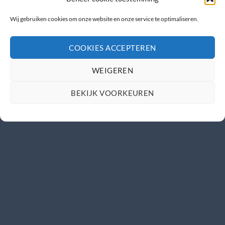
Wij gebruiken cookies om onze website en onze service te optimaliseren.
COOKIES ACCEPTEREN
WEIGEREN
BEKIJK VOORKEUREN
Caravana beurs + Ut & Thús
Copyright 2026 ©
Ut & Thús
| Realisatie
WakkerMedia