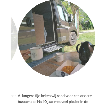
"
"
 camper,
Al langere tijd keken wij rond voor een andere
Al enige
buscamper. Na 10 jaar met veel plezier in de
gaan “ca