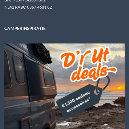
Btw NL867142807B01
NL42 RABO 0367 4681 82
CAMPERINSPIRATIE