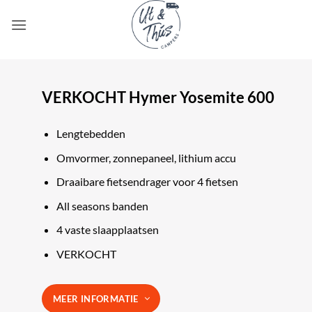
Ga
naar
inhoud
VERKOCHT Hymer Yosemite 600
Lengtebedden
Omvormer, zonnepaneel, lithium accu
Draaibare fietsendrager voor 4 fietsen
All seasons banden
4 vaste slaapplaatsen
VERKOCHT
MEER INFORMATIE