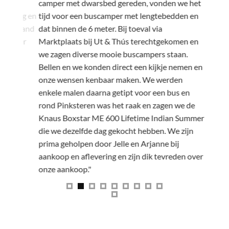
 Een
camper met dwarsbed gereden, vonden we het
wens om 
eting en
tijd voor een buscamper met lengtebedden en
realiser
erstand
dat binnen de 6 meter. Bij toeval via
diverse 
. Zeer
Marktplaats bij Ut & Thús terechtgekomen en
campers 
we zagen diverse mooie buscampers staan.
te koop 
Bellen en we konden direct een kijkje nemen en
was snel
onze wensen kenbaar maken. We werden
Jelle en
enkele malen daarna getipt voor een bus en
stoutste
rond Pinksteren was het raak en zagen we de
Jelle en
Knaus Boxstar ME 600 Lifetime Indian Summer
mede ges
die we dezelfde dag gekocht hebben. We zijn
fotoalbu
prima geholpen door Jelle en Arjanne bij
heeft on
aankoop en aflevering en zijn dik tevreden over
over te 
onze aankoop."
camper o
instruct
naar hui
tweede t
hopen we