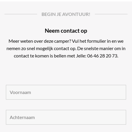
maken nu
wat open
BEGIN JE AVONTUUR!
hoe hele
hopen no
Neem contact op
Carado c
Meer weten over deze camper? Vul het formulier in en we
nemen zo snel mogelijk contact op. De snelste manier om in
contact te komen is bellen met Jelle: 06 46 28 20 73.