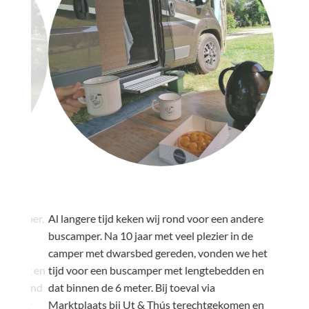
"
"
 camper,
Al langere tijd keken wij rond voor een andere
Al enige
buscamper. Na 10 jaar met veel plezier in de
gaan “ca
 Een
camper met dwarsbed gereden, vonden we het
wens om 
eting en
tijd voor een buscamper met lengtebedden en
realiser
erstand
dat binnen de 6 meter. Bij toeval via
diverse 
. Zeer
Marktplaats bij Ut & Thús terechtgekomen en
campers 