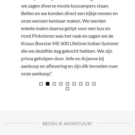
we zagen diverse mooie buscampers staan.
te koop 
Bellen en we konden direct een kijkje nemen en
was snel
onze wensen kenbaar maken. We werden
Jelle en
enkele malen daarna getipt voor een bus en
stoutste
rond Pinksteren was het raak en zagen we de
Jelle en
Knaus Boxstar ME 600 Lifetime Indian Summer
mede ges
die we dezelfde dag gekocht hebben. We zijn
fotoalbu
prima geholpen door Jelle en Arjanne bij
heeft on
aankoop en aflevering en zijn dik tevreden over
over te 
onze aankoop."
camper o
instruct
naar hui
tweede t
hopen we
maken nu
wat open
BEGIN JE AVONTUUR!
hoe hele
hopen no