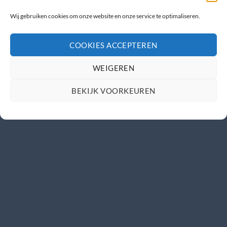
Wij gebruiken cookies om onze website en onze service te optimaliseren.
COOKIES ACCEPTEREN
WEIGEREN
BEKIJK VOORKEUREN
Caravana beurs + Ut & Thús
Copyright 2026 ©
Ut & Thús
| Realisatie
WakkerMedia