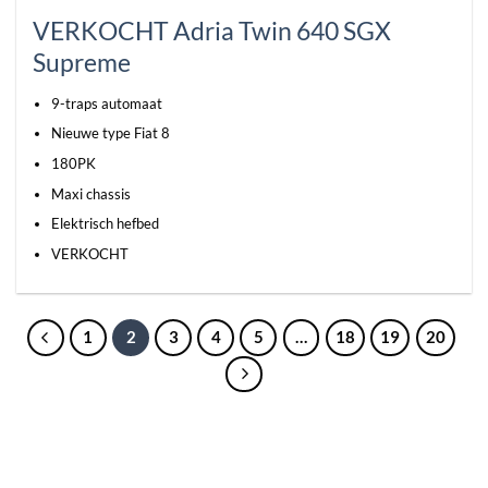
VERKOCHT Adria Twin 640 SGX
Supreme
9-traps automaat
Nieuwe type Fiat 8
180PK
Maxi chassis
Elektrisch hefbed
VERKOCHT
1
2
3
4
5
…
18
19
20