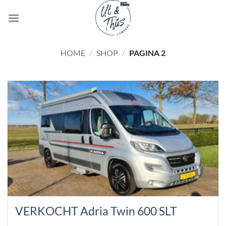
Ga
naar
inhoud
HOME
/
SHOP
/
PAGINA 2
VERKOCHT Adria Twin 600 SLT