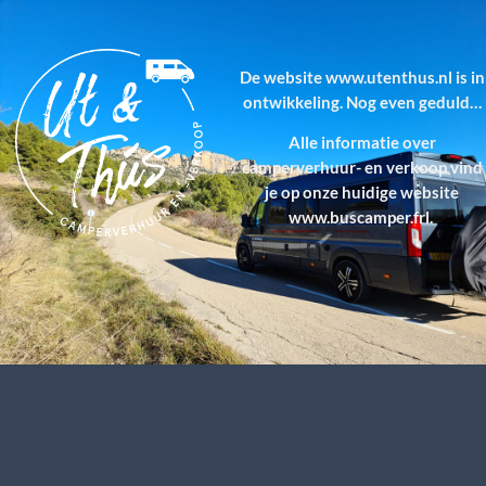
De website
www.utenthus.nl
is in
ontwikkeling. Nog even geduld…
Alle informatie over
camperverhuur- en verkoop vind
je op onze huidige website
www.buscamper.frl
.