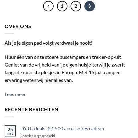
1
2
3
OVER ONS
Als je je eigen pad volgt verdwaal je nooit!
Huur één van onze stoere buscampers en trek er-op-uit!
Geniet van de vrijheid van ‘je eigen huisje’ terwijl je zwerft
langs de mooiste plekjes in Europa. Met 15 jaar camper-
ervaring weten wij hier alles van.
Lees meer
RECENTE BERICHTEN
D’r Ut deals: € 1.500 accessoires cadeau
25
mrt
voor
Reacties uitgeschakeld