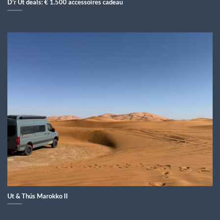
D’r Ut deals: € 1.500 accessoires cadeau
Ut & Thús Marokko II