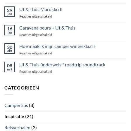
D’r
Ut
Ut & Thús Marokko II
29
deals:
jan
voor
Reacties uitgeschakeld
€
Ut
1.500
&
Caravana beurs + Ut & Thús
accessoires
16
Thús
jan
cadeau
voor
Reacties uitgeschakeld
Marokko
Caravana
II
beurs
Hoe maak ik mijn camper winterklaar?
30
+
okt
voor
Reacties uitgeschakeld
Ut
Hoe
&
maak
Ut & Thús ûnderweis * roadtrip soundtrack
Thús
08
ik
mrt
voor
Reacties uitgeschakeld
mijn
Ut
camper
&
winterklaar?
Thús
CATEGORIEËN
ûnderweis
*
roadtrip
Campertips
(8)
soundtrack
Inspiratie
(21)
Reisverhalen
(3)