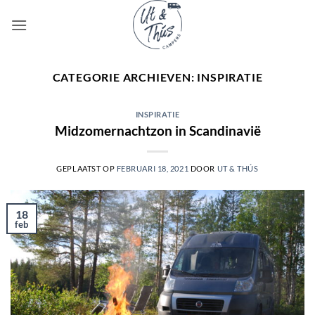
Ga
naar
inhoud
CATEGORIE ARCHIEVEN:
INSPIRATIE
INSPIRATIE
Midzomernachtzon in Scandinavië
GEPLAATST OP
FEBRUARI 18, 2021
DOOR
UT & THÚS
18
feb