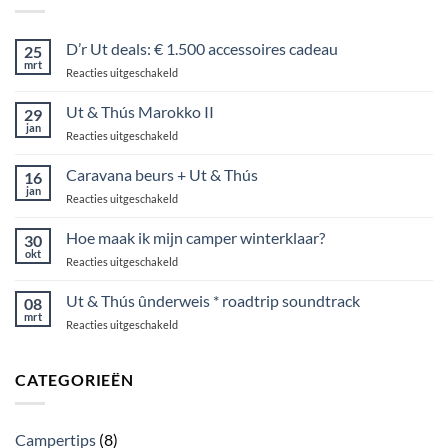
D’r Ut deals: € 1.500 accessoires cadeau
25
mrt
voor
Reacties uitgeschakeld
D’r
Ut
Ut & Thús Marokko II
29
deals:
jan
voor
Reacties uitgeschakeld
€
Ut
1.500
&
Caravana beurs + Ut & Thús
accessoires
16
Thús
jan
cadeau
voor
Reacties uitgeschakeld
Marokko
Caravana
II
beurs
Hoe maak ik mijn camper winterklaar?
30
+
okt
voor
Reacties uitgeschakeld
Ut
Hoe
&
maak
Ut & Thús ûnderweis * roadtrip soundtrack
Thús
08
ik
mrt
voor
Reacties uitgeschakeld
mijn
Ut
camper
&
winterklaar?
Thús
CATEGORIEËN
ûnderweis
*
roadtrip
Campertips
(8)
soundtrack